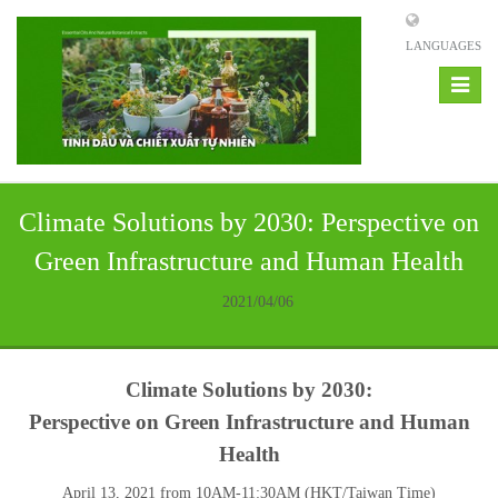
LANGUAGES
Toggle
navigat
Climate Solutions by 2030: Perspective on
Green Infrastructure and Human Health
2021/04/06
Climate Solutions by 2030:
Perspective on Green Infrastructure and Human
Health
April 13, 2021 from 10AM-11:30AM (HKT/Taiwan Time)